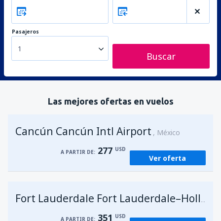
Pasajeros
1
Buscar
Las mejores ofertas en vuelos
Cancún Cancún Intl Airport
México
277
USD
A PARTIR DE:
Ver oferta
Fort Lauderdale Fort Lauderdale–Hollywood Intl Airport
351
USD
A PARTIR DE: