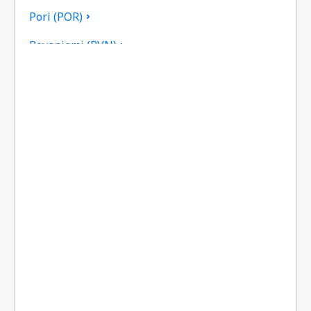
Pori (POR)
Rovaniemi (RVN)
Savonlinna (SVL)
Tampere-Pirkkala (TMP)
Kemi-Tornio (KEM)
Turku (TKU)
Vaasa (VAA)
Varkaus (VRK)