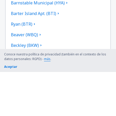
Barnstable Municipal (HYA)
Barter Island Apt. (BTI)
Ryan (BTR)
Beaver (WBQ)
Beckley (BKW)
Conoce nuestra política de privacidad (también en el contexto de los
Bellingham Intl Airport (BLI)
datos personales: RGPD) -
más
.
Bemidji Regional Airport (BJI)
Aceptar
Bert Mooney (BTM)
Bethel Airport (BET)
Bettles (BTT)
Birch Creek (KBC)