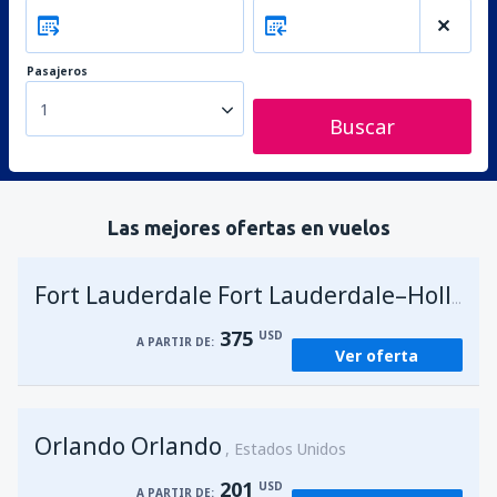
Pasajeros
1
Buscar
Las mejores ofertas en vuelos
Fort Lauderdale Fort Lauderdale–Hollywood Intl Airport
375
USD
A PARTIR DE:
Ver oferta
Orlando Orlando
Estados Unidos
201
USD
A PARTIR DE: