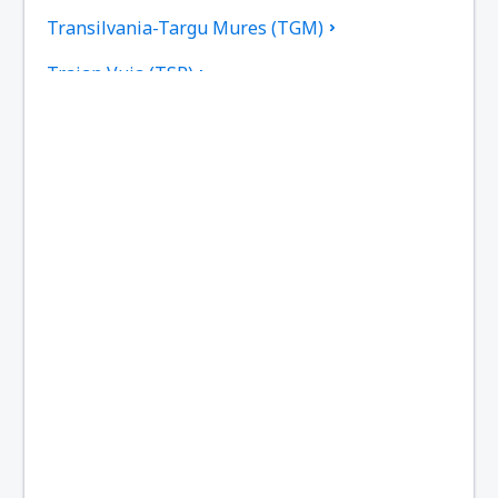
Transilvania-Targu Mures (TGM)
Traian Vuia (TSR)
Tulcea Airport (TCE)