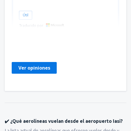
Útil
Traducido por
Ionut Cosmin
Romania,
Octubre 2024
Ver opiniones
✔️ ¿Qué aerolíneas vuelan desde el aeropuerto Iasi?
La lista actual de aerolíneas que ofrecen vuelos desde y