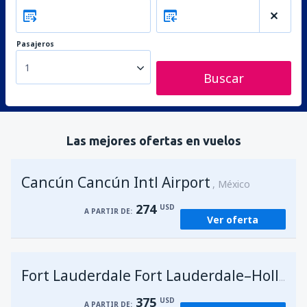
Pasajeros
1
Buscar
Las mejores ofertas en vuelos
Cancún Cancún Intl Airport
México
274
USD
A PARTIR DE:
Ver oferta
Fort Lauderdale Fort Lauderdale–Hollywood Intl Airport
375
USD
A PARTIR DE: