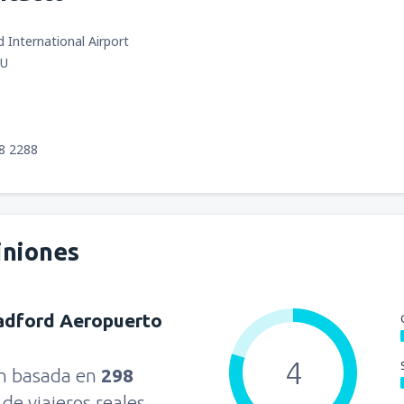
 International Airport
TU
88 2288
iniones
adford Aeropuerto
4
ón basada en
298
s
de viajeros reales