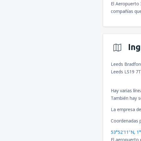
El Aeropuerto 
compañías que 
In
Leeds Bradford
Leeds LS19 7
Hay varias lín
También hay s
La empresa de 
Coordenadas p
53°52'11"N, 1
El aeropuerto 