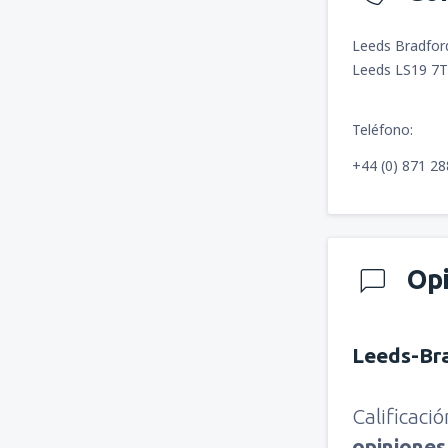
Leeds Bradford
Leeds LS19 7
Teléfono:
+44 (0) 871 2
Op
Leeds-Br
Calificaci
opinione