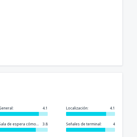
General:
4.1
Localización:
4.1
Sala de espera cómoda:
3.8
Señales de terminal:
4