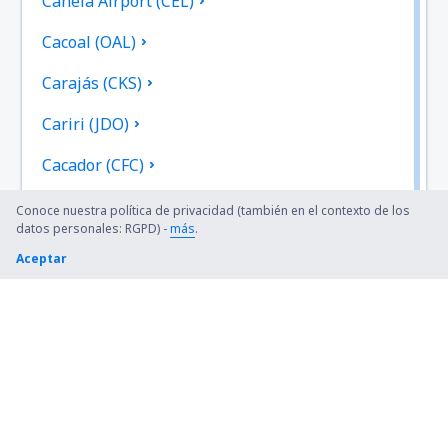
Canela Airport (CEL)
Cacoal (OAL)
Carajás (CKS)
Cariri (JDO)
Cacador (CFC)
Cataratas (IGU)
Conoce nuestra política de privacidad (también en el contexto de los
datos personales: RGPD) -
más
.
Chapada Diamantina (LEC)
Aceptar
Cianorte Airport (GGH)
Coari (CIZ)
Conceicao do Araguaia Airport (CDJ)
Concordia Airport (CCI)