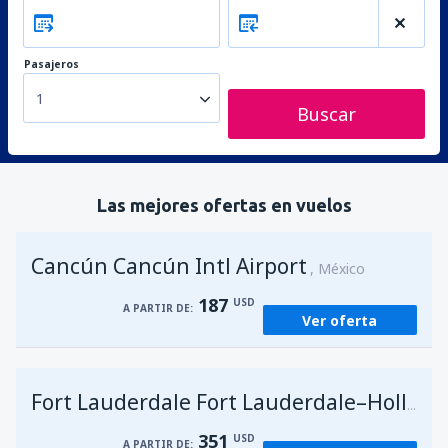
Pasajeros
1
Buscar
Las mejores ofertas en vuelos
Cancún Cancún Intl Airport
México
187
USD
A PARTIR DE:
Ver oferta
Fort Lauderdale Fort Lauderdale–Hollywood Intl Airport
351
USD
A PARTIR DE: