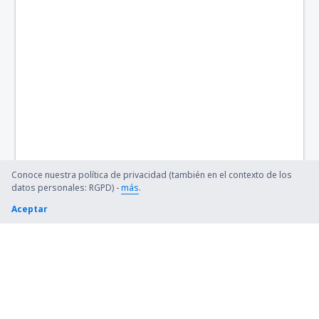
Barkley Regional (PAH)
Barnstable Municipal (HYA)
Barter Island Apt. (BTI)
Ryan (BTR)
Beaver (WBQ)
Beckley (BKW)
Conoce nuestra política de privacidad (también en el contexto de los
Bellingham Intl Airport (BLI)
datos personales: RGPD) -
más
.
Bemidji Regional Airport (BJI)
Aceptar
Bert Mooney (BTM)
Bethel Airport (BET)
Bettles (BTT)