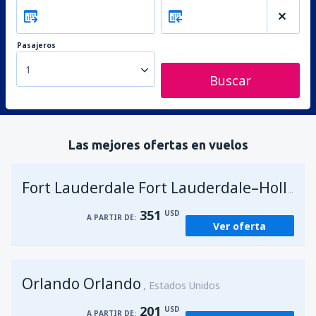
Pasajeros
1
Buscar
Las mejores ofertas en vuelos
Fort Lauderdale Fort Lauderdale–Hollywood Intl Airport
351
USD
A PARTIR DE:
Ver oferta
Orlando Orlando
Estados Unidos
201
USD
A PARTIR DE: