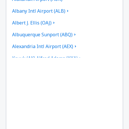
Albany Intl Airport (ALB)
Albert J. Ellis (OAJ)
Albuquerque Sunport (ABQ)
Alexandria Intl Airport (AEX)
Koyuk (AK) Alfred Adams (KKA)
Allakaket Apt. (AET)
Pittsburgh
Fairbanks
Alliance Municipal Airport (AIA)
Alpena County Regional Airport (APN)
Martinsburg Altoona-Blair County (AOO)