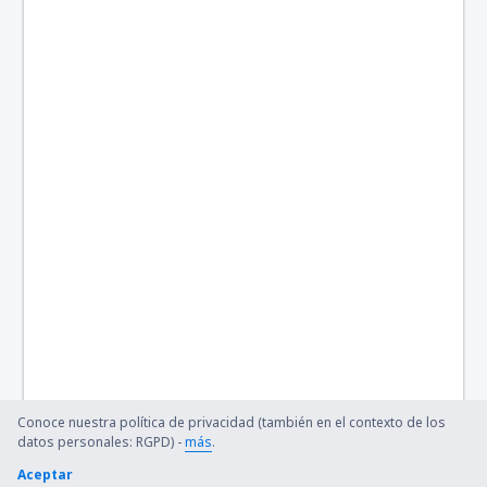
Lyon
Marseille Provence (MRS)
Metz-Nancy-Lorraine (ETZ)
Annecy-Meyth (NCY)
Saint-Nazaire Montoir Airport (SNR)
Montpellier – Mediterranee (MPL)
Nantes Atlantique (NTE)
Nimes (FNI)
París
Conoce nuestra política de privacidad (también en el contexto de los
Ouessant Airport (OUI)
datos personales: RGPD) -
más
.
Pau Pyrénées (PUF)
Aceptar