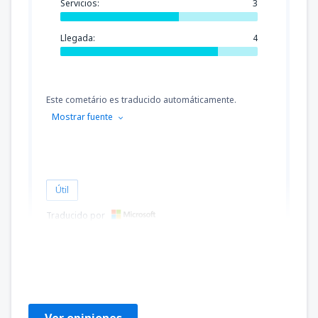
Servicios:
3
Llegada:
4
Este cometário es traducido automáticamente.
Mostrar fuente
Útil
Traducido por
Patrick
France,
Marzo 2025
Ver opiniones