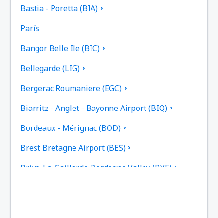
Bastia - Poretta (BIA)
París
Bangor Belle Ile (BIC)
Bellegarde (LIG)
Bergerac Roumaniere (EGC)
Biarritz - Anglet - Bayonne Airport (BIQ)
Bordeaux - Mérignac (BOD)
Brest Bretagne Airport (BES)
Brive-La-Gaillarde Dordogne Valley (BVE)
Caen (CFR)
Beziers Cap d'Agde (BZR)