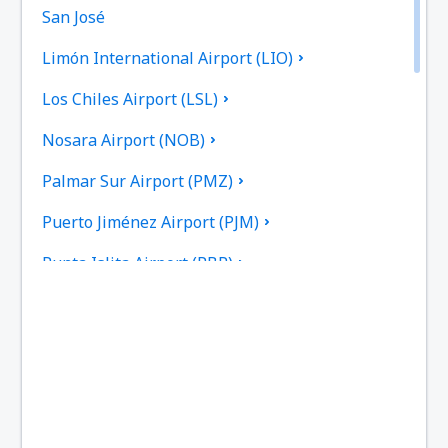
San José
Limón International Airport (LIO)
Los Chiles Airport (LSL)
Nosara Airport (NOB)
Palmar Sur Airport (PMZ)
Puerto Jiménez Airport (PJM)
Punta Islita Airport (PBP)
Aeropuerto de Quepos La Managua (XQP)
Tamarindo Airport (TNO)
Tambor Airport (TMU)
San José