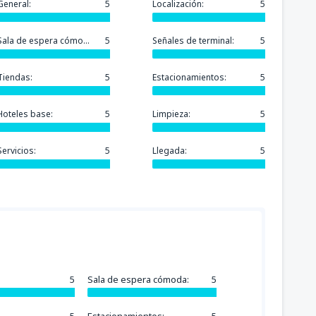
General:
5
Localización:
5
Sala de espera cómoda:
5
Señales de terminal:
5
Tiendas:
5
Estacionamientos:
5
Hoteles base:
5
Limpieza:
5
Servicios:
5
Llegada:
5
5
Sala de espera cómoda:
5