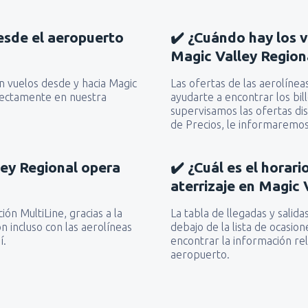
esde el aeropuerto
✔️ ¿Cuándo hay los 
Magic Valley Region
en vuelos desde y hacia Magic
Las ofertas de las aerolíne
rectamente en nuestra
ayudarte a encontrar los bi
supervisamos las ofertas dis
de Precios, le informaremos
ley Regional opera
✔️ ¿Cuál es el horar
aterrizaje en Magic 
ón MultiLine, gracias a la
La tabla de llegadas y sali
n incluso con las aerolíneas
debajo de la lista de ocasi
í.
encontrar la información rel
aeropuerto.