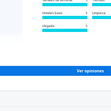
Señales de terminal:
5
Tiendas:
Hoteles base:
5
Limpieza:
Llegada:
5
Útil
Ver opiniones