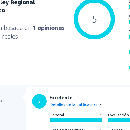
ley Regional
to
5
ón basada en
1 opiniones
s reales
Excelente
s,
5
Detalles de la calificación
General:
5
Localización: