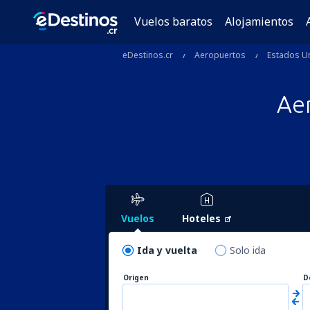
Vuelos baratos
Alojamientos
eDestinos.cr
Aeropuertos
Estados U
Ae
Vuelos
Hoteles
Ida y vuelta
Solo ida
Origen
D