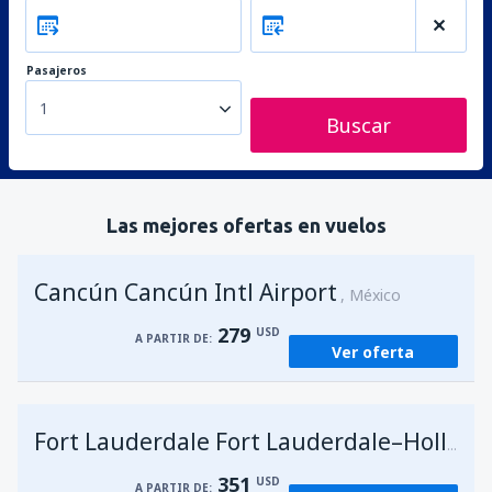
Pasajeros
1
Buscar
Las mejores ofertas en vuelos
Cancún Cancún Intl Airport
México
279
USD
A PARTIR DE:
Ver oferta
Fort Lauderdale Fort Lauderdale–Hollywood Intl Airport
351
USD
A PARTIR DE: