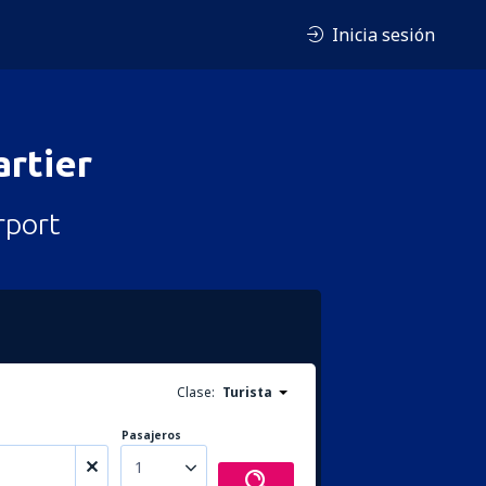
Inicia sesión
rtier
rport
Clase:
Turista
Pasajeros
1