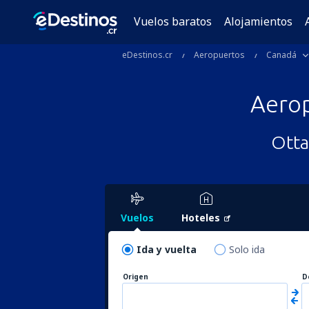
Vuelos baratos
Alojamientos
eDestinos.cr
Aeropuertos
Canadá
Aero
Otta
Vuelos
Hoteles
Ida y vuelta
Solo ida
Origen
D