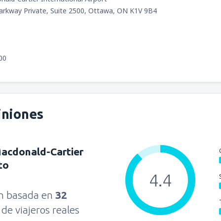
Parkway Private, Suite 2500, Ottawa, ON K1V 9B4
00
iniones
acdonald-Cartier
to
4.4
ón basada en
32
s
de viajeros reales