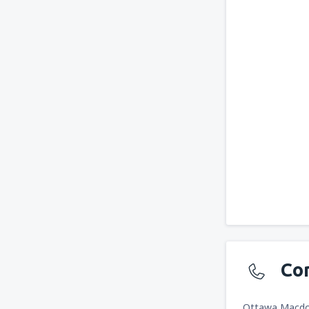
Co
Ottawa Macdona