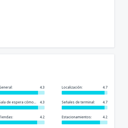
General:
4.3
Localización:
4.7
Sala de espera cómoda:
4.3
Señales de terminal:
4.7
Tiendas:
4.2
Estacionamientos:
4.2