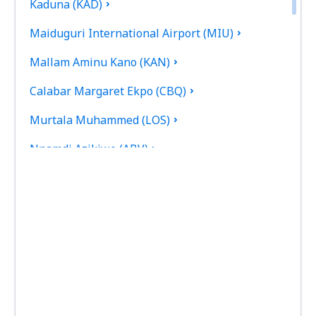
Kaduna (KAD)
Maiduguri International Airport (MIU)
Mallam Aminu Kano (KAN)
Calabar Margaret Ekpo (CBQ)
Murtala Muhammed (LOS)
Nnamdi Azikiwe (ABV)
Port Harcourt (PHC)
Sam Mbakwe (QOW)
Sokoto (SKO)
Warri (QRW)
Jos Yakubu Gowon (JOS)