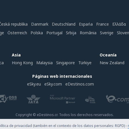
Česká republika
Danmark
Deutschland
Espańa
France
Ελλάδα
ge
Österreich
Polska
Portugal
Srbija
România
Sverige
Slove
Asia
Oceanía
ca
Hong Kong
Malaysia
Singapore
Türkiye
New Zealand
Páginas web internacionales
eSky.eu
eSky.com
eDestinos.com
Copyright © eDestinos.cr. Todos los derechos reservados.
ítica de privacidad (también en el contexto de los datos personales: RGPD) -