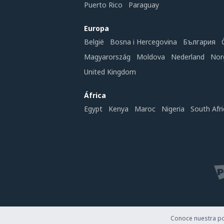
Puerto Rico
Paraguay
Europa
België
Bosna i Hercegovina
България
Magyarország
Moldova
Nederland
Nor
United Kingdom
África
Egypt
Kenya
Maroc
Nigeria
South Afri
Conoce nuestra pol