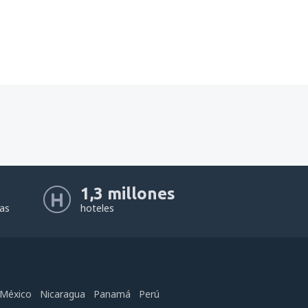
1,3 millones
eas
hoteles
México
Nicaragua
Panamá
Perú