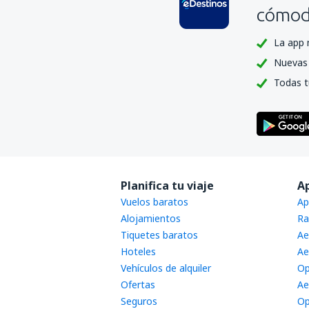
Mehamn (MEH)
cómoda
Mo I Rana (MQN)
La app 
Molde (MOL)
Nuevas 
Mosjoen Airport (MJF)
Todas t
Oslo
Namsos Airport (OSY)
Orland (OLA)
Hovden (HOV)
Planifica tu viaje
A
Vuelos baratos
Oslo
Ap
Alojamientos
Ra
Oslo
Tiquetes baratos
Ae
Roros Airport (RRS)
Hoteles
Ae
Vehículos de alquiler
Op
Rorvik Airport (RVK)
Ofertas
Ae
Rost Airport (RET)
Seguros
Op