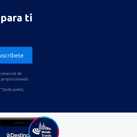
para ti
uscríbete
comercial de
he proporcionado.
” (todo junto),