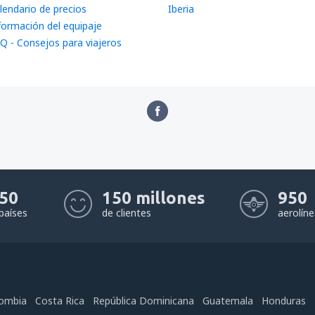
lendario de precios
Iberia
formación del equipaje
Q - Consejos para viajeros
50
150 millones
950
países
de clientes
aerolín
ombia
Costa Rica
República Dominicana
Guatemala
Honduras