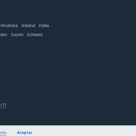
Hrvatska
Ireland
Italia
nsko
Suomi
Schweiz
más
.
Aceptar