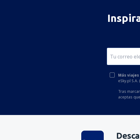
Hammerfest (HFT)
Harstad/Narvik (EVE)
Inspir
Hasvik Airport (HAA)
Haukasen (SOG)
Helle (SVJ)
Honningsvag Valan (HVG)
Haugesund (HAU)
Más viajes
Kirkenes-Hoeybuktmoen (KKN)
eSky.pl S.A.
Kjevik (KRS)
Tras marcar 
aceptas que
Kristiansund Kvrnberget (KSU)
Banak-Lakselv (LKL)
Tromso-Langnes (TOS)
Leknes (LKN)
Desca