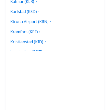
Kalmar (KLR)
Karlstad (KSD)
Kiruna Airport (KRN)
Kramfors (KRF)
Kristianstad (KID)
Landvetter (GOT)
Gällivare Lapland (GEV)
Linkoping City (LPI)
Lulea (LLA)
Lycksele (LYC)
Mora-Siljan (MXX)