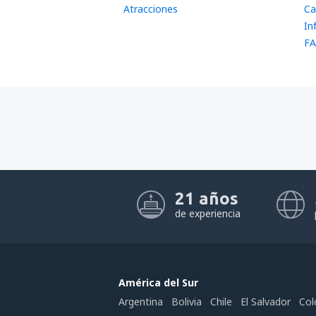
Atracciones
Ca
In
FA
21 años
de experiencia
América del Sur
Argentina
Bolivia
Chile
El Salvador
Col