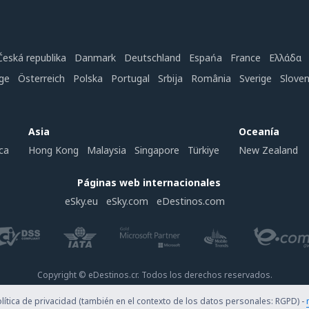
Česká republika
Danmark
Deutschland
Espańa
France
Ελλάδα
ge
Österreich
Polska
Portugal
Srbija
România
Sverige
Slove
Asia
Oceanía
ca
Hong Kong
Malaysia
Singapore
Türkiye
New Zealand
Páginas web internacionales
eSky.eu
eSky.com
eDestinos.com
Copyright © eDestinos.cr. Todos los derechos reservados.
ítica de privacidad (también en el contexto de los datos personales: RGPD) -