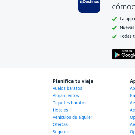
cómoda
La app 
Nuevas 
Todas t
Planifica tu viaje
A
Vuelos baratos
Ap
Alojamientos
Ra
Tiquetes baratos
Ae
Hoteles
Ae
Vehículos de alquiler
Op
Ofertas
Ae
Seguros
Op