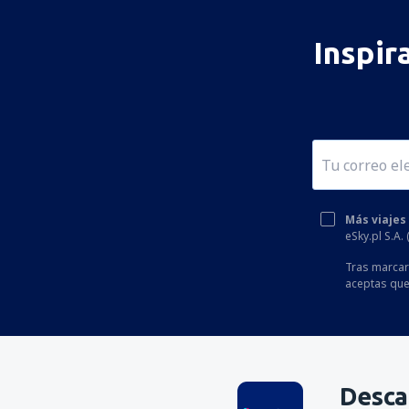
Inspir
Más viajes
eSky.pl S.A.
Tras marcar 
aceptas que
Desca