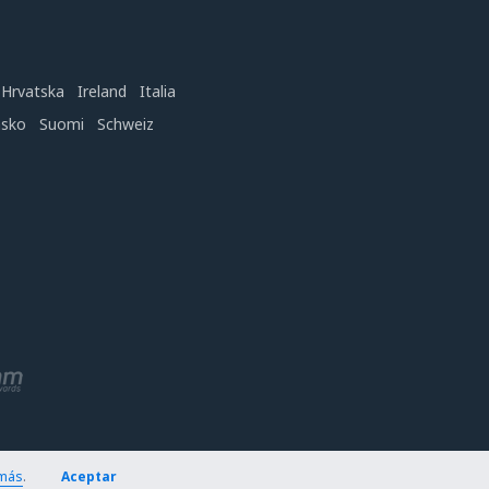
Hrvatska
Ireland
Italia
nsko
Suomi
Schweiz
más
.
Aceptar