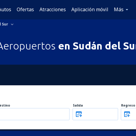
Autos
Ofertas
Atracciones
Aplicación móvil
Más
l Sur
Aeropuertos
en Sudán del Su
estino
Salida
Regreso