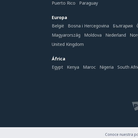
Puerto Rico
Paraguay
Europa
België
Bosna i Hercegovina
България
Magyarország
Moldova
Nederland
Nor
United Kingdom
África
Egypt
Kenya
Maroc
Nigeria
South Afri
Conoce nuestra pol