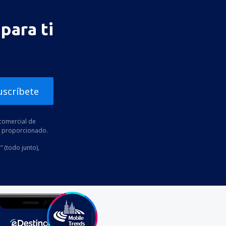
para ti
uscríbete
comercial de
he proporcionado.
” (todo junto),