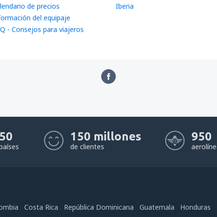
lendario de precios
Iberia
formación del equipaje
Q - Consejos para viajeros
50
150 millones
950
países
de clientes
aerolín
ombia
Costa Rica
República Dominicana
Guatemala
Honduras