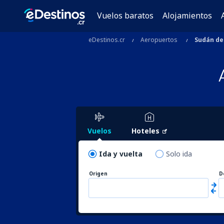
Vuelos baratos
Alojamientos
eDestinos.cr
Aeropuertos
Sudán de
Vuelos
Hoteles
Ida y vuelta
Solo ida
Origen
D