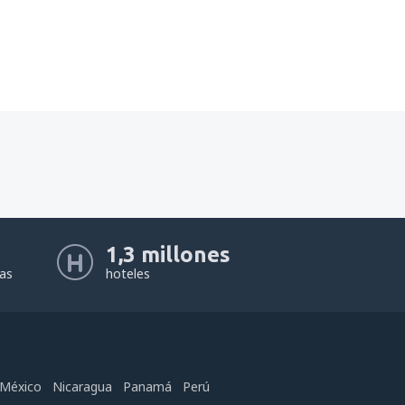
1,3 millones
eas
hoteles
México
Nicaragua
Panamá
Perú