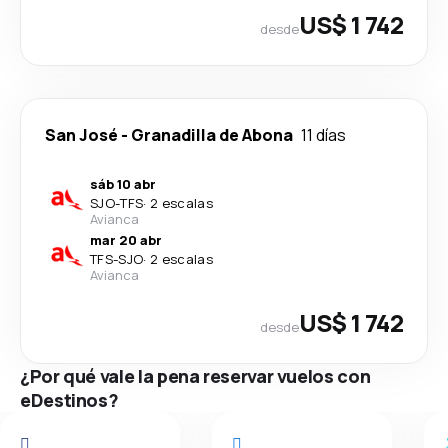
US$ 1 742
desde
San José
-
Granadilla de Abona
11 días
sáb 10 abr
SJO
-
TFS
·
2 escalas
Avianca
mar 20 abr
TFS
-
SJO
·
2 escalas
Avianca
US$ 1 742
desde
¿Por qué vale la pena reservar vuelos con
eDestinos?