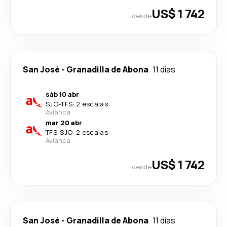
US$ 1 742
desde
San José
-
Granadilla de Abona
11 días
sáb 10 abr
SJO
-
TFS
·
2 escalas
Avianca
mar 20 abr
TFS
-
SJO
·
2 escalas
Avianca
US$ 1 742
desde
San José
-
Granadilla de Abona
11 días