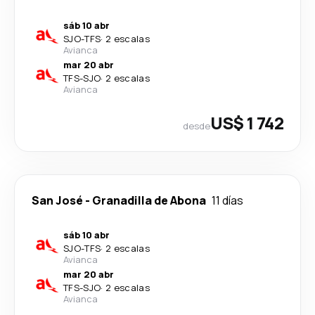
sáb 10 abr
SJO
-
TFS
·
2 escalas
Avianca
mar 20 abr
TFS
-
SJO
·
2 escalas
Avianca
US$ 1 742
desde
San José
-
Granadilla de Abona
11 días
sáb 10 abr
SJO
-
TFS
·
2 escalas
Avianca
mar 20 abr
TFS
-
SJO
·
2 escalas
Avianca