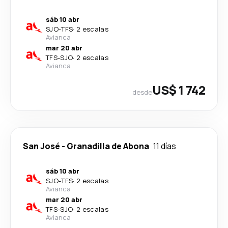
sáb 10 abr
SJO
-
TFS
·
2 escalas
Avianca
mar 20 abr
TFS
-
SJO
·
2 escalas
Avianca
US$ 1 742
desde
San José
-
Granadilla de Abona
11 días
sáb 10 abr
SJO
-
TFS
·
2 escalas
Avianca
mar 20 abr
TFS
-
SJO
·
2 escalas
Avianca