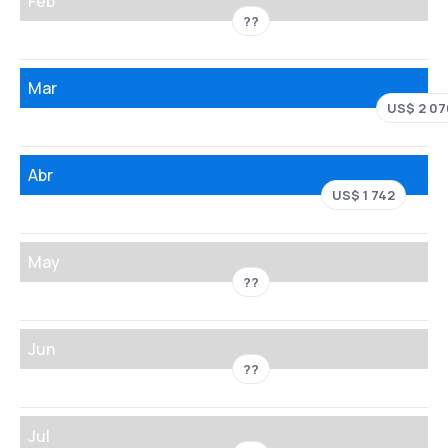
Feb
??
Mar
US$ 2 07
Abr
US$ 1 742
May
??
Jun
??
Jul