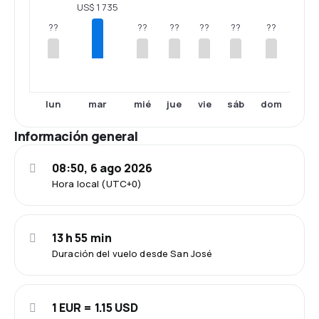
US$ 1 735
??
??
??
??
??
??
lun
mar
mié
jue
vie
sáb
dom
Información general
08:50, 6 ago 2026
Hora local (UTC+0)
13 h 55 min
Duración del vuelo desde San José
1 EUR = 1.15 USD