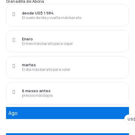
Granadilla de Abona
desde US$ 1 584
El vuelo de ida y vuelta más barato
Enero
El mes más barato para viajar
martes
El día más barato para volar
6 meses antes
precios más bajos
Ago
US$