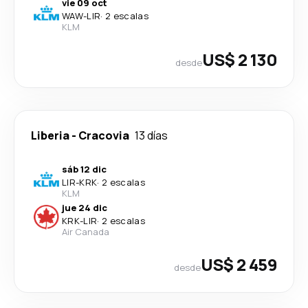
vie 09 oct
WAW
-
LIR
·
2 escalas
KLM
US$ 2 130
desde
Liberia
-
Cracovia
13 días
sáb 12 dic
LIR
-
KRK
·
2 escalas
KLM
jue 24 dic
KRK
-
LIR
·
2 escalas
Air Canada
US$ 2 459
desde