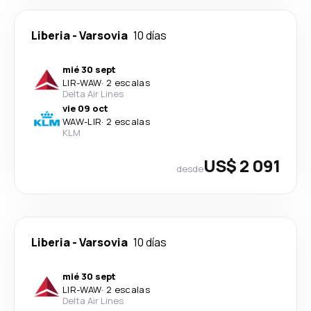
Liberia
-
Varsovia
10 días
mié 30 sept
LIR
-
WAW
·
2 escalas
Delta Air Lines
vie 09 oct
WAW
-
LIR
·
2 escalas
KLM
US$ 2 091
desde
Liberia
-
Varsovia
10 días
mié 30 sept
LIR
-
WAW
·
2 escalas
Delta Air Lines