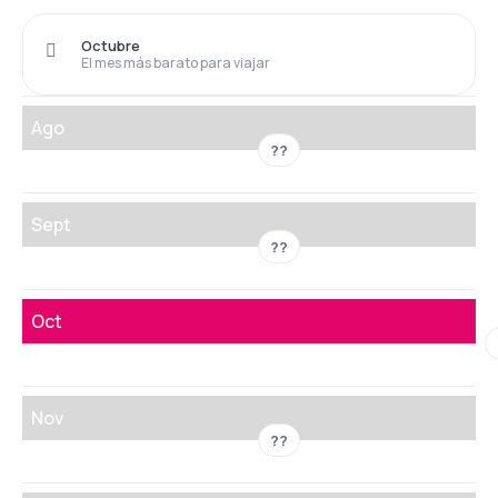
Octubre
El mes más barato para viajar
Ago
??
Sept
??
Oct
Nov
??