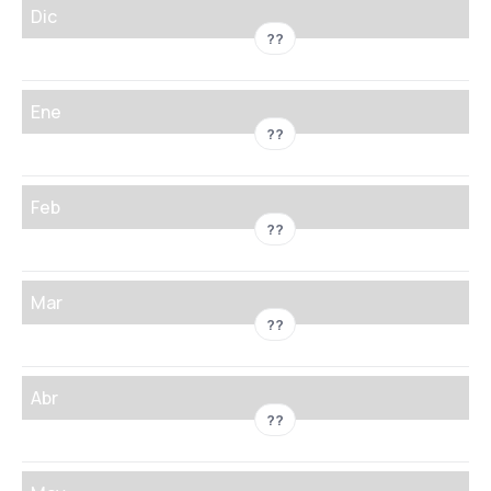
Dic
??
Ene
??
Feb
??
Mar
??
Abr
??