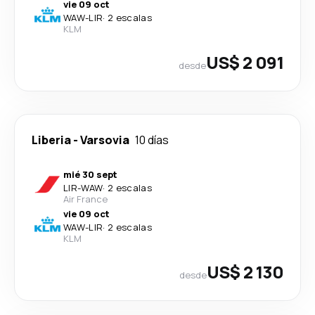
vie 09 oct
WAW
-
LIR
·
2 escalas
KLM
US$ 2 091
desde
Liberia
-
Varsovia
10 días
mié 30 sept
LIR
-
WAW
·
2 escalas
Air France
vie 09 oct
WAW
-
LIR
·
2 escalas
KLM
US$ 2 130
desde