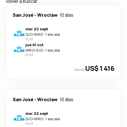
volver a buscar.
San José
-
Wroclaw
10 días
mar 22 sept
SJO
-
WRO
·
1 escala
KLM
jue 01 oct
WRO
-
SJO
·
1 escala
KLM
US$ 1 416
desde
San José
-
Wroclaw
10 días
mar 22 sept
SJO
-
WRO
·
1 escala
KLM