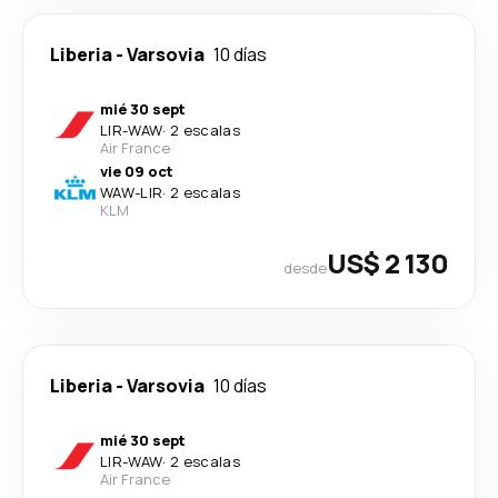
Liberia
-
Varsovia
10 días
mié 30 sept
LIR
-
WAW
·
2 escalas
Air France
vie 09 oct
WAW
-
LIR
·
2 escalas
KLM
US$ 2 130
desde
Liberia
-
Varsovia
10 días
mié 30 sept
LIR
-
WAW
·
2 escalas
Air France