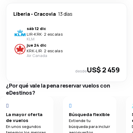
Liberia
-
Cracovia
13 días
sáb 12 dic
LIR
-
KRK
·
2 escalas
KLM
jue 24 dic
KRK
-
LIR
·
2 escalas
Air Canada
US$ 2 459
desde
¿Por qué vale la pena reservar vuelos con
eDestinos?
La mayor oferta
Búsqueda flexible
de vuelos
Extiende tu
En unos segundos
búsqueda para incluir
tenemos los mejores
aeropuertos