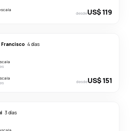
escala
US$ 119
desde
 Francisco
4 días
escala
nes
escala
US$ 151
desde
nes
i
3 días
escala