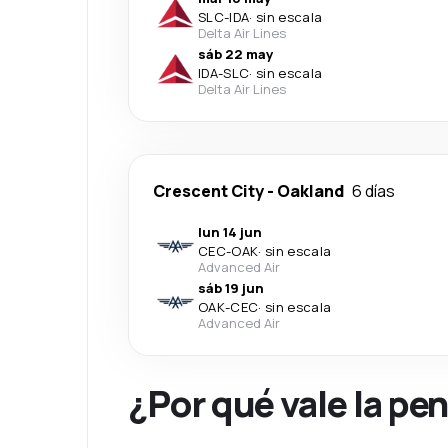
SLC
-
IDA
·
sin escala
Delta Air Lines
sáb 22 may
IDA
-
SLC
·
sin escala
Delta Air Lines
Crescent City
-
Oakland
6 días
lun 14 jun
CEC
-
OAK
·
sin escala
Advanced Air
sáb 19 jun
OAK
-
CEC
·
sin escala
Advanced Air
¿Por qué vale la pe