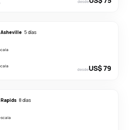
US$ 75
desde
s
-
Asheville
5 días
scala
scala
US$ 79
desde
 Rapids
8 días
escala