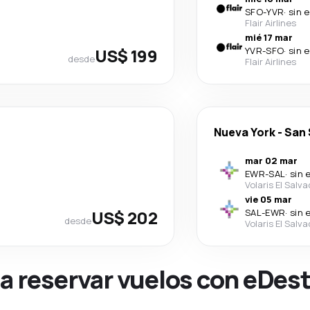
SFO
-
YVR
·
sin 
Flair Airlines
mié 17 mar
US$ 199
YVR
-
SFO
·
sin 
desde
Flair Airlines
Nueva York
-
San 
mar 02 mar
EWR
-
SAL
·
sin 
Volaris El Salv
vie 05 mar
US$ 202
SAL
-
EWR
·
sin 
desde
Volaris El Salv
na reservar vuelos con eDes