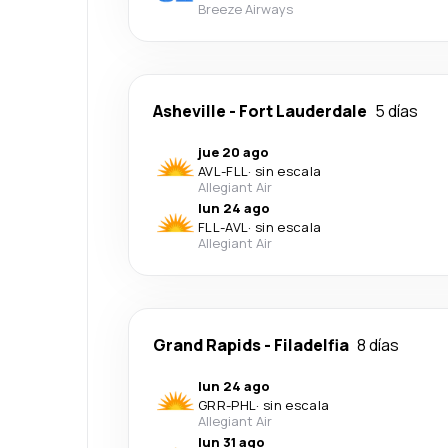
Breeze Airways
Asheville
-
Fort Lauderdale
5 días
jue 20 ago
AVL
-
FLL
·
sin escala
Allegiant Air
lun 24 ago
FLL
-
AVL
·
sin escala
Allegiant Air
Grand Rapids
-
Filadelfia
8 días
lun 24 ago
GRR
-
PHL
·
sin escala
Allegiant Air
lun 31 ago