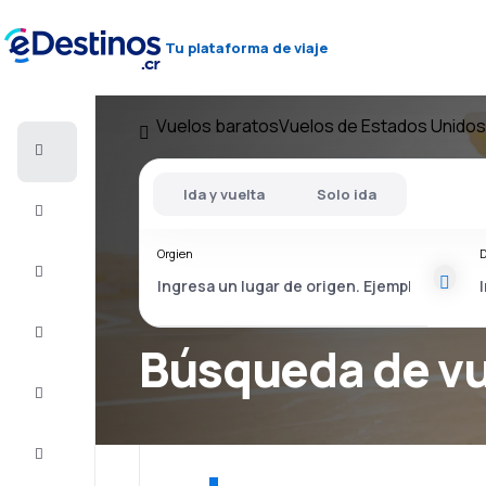
Tu plataforma de viaje
Vuelos baratos
Vuelos de Estados Unidos
Vuelos
baratos
Ida y vuelta
Solo ida
Alojamientos
Orgien
D
Ofertas
Completa
el viaje
Búsqueda de v
Inspiración
y consejos
Atención
al cliente