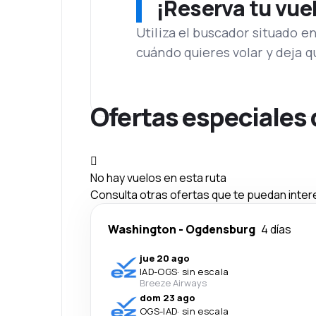
¡Reserva tu vue
Utiliza el buscador situado e
cuándo quieres volar y deja 
Ofertas especiales
No hay vuelos en esta ruta
Consulta otras ofertas que te puedan inter
Washington
-
Ogdensburg
4 días
jue 20 ago
IAD
-
OGS
·
sin escala
Breeze Airways
dom 23 ago
OGS
-
IAD
·
sin escala