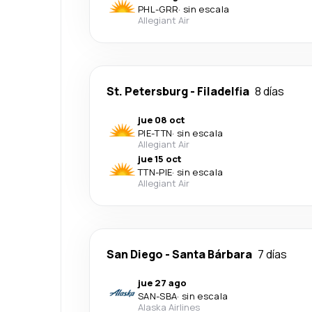
PHL
-
GRR
·
sin escala
Allegiant Air
St. Petersburg
-
Filadelfia
8 días
jue 08 oct
PIE
-
TTN
·
sin escala
Allegiant Air
jue 15 oct
TTN
-
PIE
·
sin escala
Allegiant Air
San Diego
-
Santa Bárbara
7 días
jue 27 ago
SAN
-
SBA
·
sin escala
Alaska Airlines