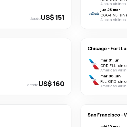
Alaska Airlines
jue 25 mar
US$ 151
OGG
-
HNL
·
sin 
desde
Alaska Airlines
Chicago
-
Fort L
mar 01 jun
ORD
-
FLL
·
sin 
American Airli
mar 08 jun
US$ 160
FLL
-
ORD
·
sin 
desde
American Airli
San Francisco
-
V
mié 10 mar