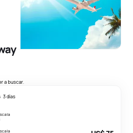
eway
r a buscar.
s
3 días
escala
s
escala