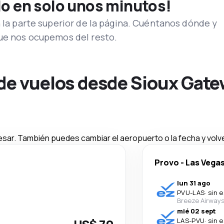
lo en solo unos minutos!
n la parte superior de la página. Cuéntanos dónde y
que nos ocupemos del resto.
 de vuelos desde Sioux Gat
esar. También puedes cambiar el aeropuerto o la fecha y volve
Provo
-
Las Vega
lun 31 ago
PVU
-
LAS
·
sin 
Breeze Airway
mié 02 sept
LAS
-
PVU
·
sin 