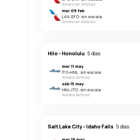
American Airlines
mar 09 feb
LAX
-
SFO
·
sin escala
American Airlines
Hilo
-
Honolulu
5 días
mar 11 may
ITO
-
HNL
·
sin escala
Alaska Airlines
sáb 15 may
HNL
-
ITO
·
sin escala
Alaska Airlines
Salt Lake City
-
Idaho Falls
5 días
mar 18 may