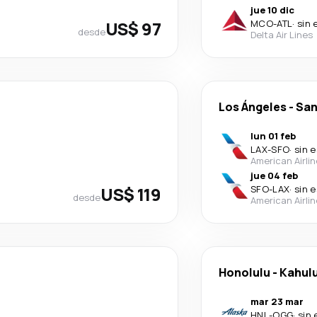
jue 10 dic
US$ 97
MCO
-
ATL
·
sin 
desde
Delta Air Lines
Los Ángeles
-
San
lun 01 feb
LAX
-
SFO
·
sin 
American Airli
jue 04 feb
US$ 119
SFO
-
LAX
·
sin 
desde
American Airli
Honolulu
-
Kahulu
mar 23 mar
HNL
-
OGG
·
sin 