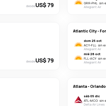
US$ 79
GRR
-
PHL
·
sin 
desde
Allegiant Air
Atlantic City
-
For
dom 25 oct
ACY
-
FLL
·
sin e
Allegiant Air
mié 28 oct
US$ 79
FLL
-
ACY
·
sin e
desde
Allegiant Air
Atlanta
-
Orlando
sáb 05 dic
ATL
-
MCO
·
sin 
Delta Air Lines