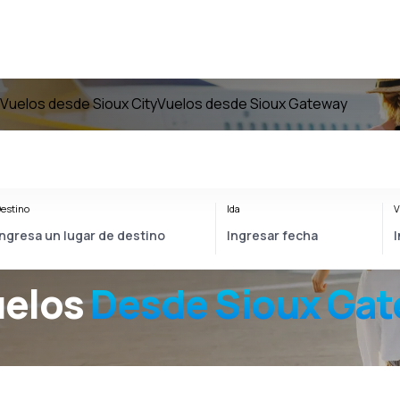
Vuelos desde Sioux City
Vuelos desde Sioux Gateway
estino
Ida
V
uelos
Desde
Sioux Ga