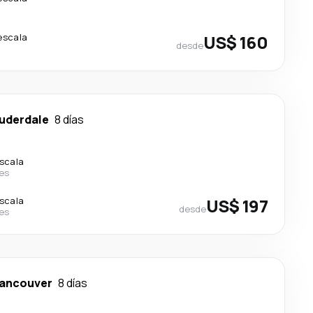
escala
US$ 160
desde
auderdale
8 días
escala
nes
escala
US$ 197
desde
nes
ancouver
8 días