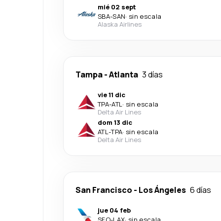
mié 02 sept
SBA
-
SAN
·
sin escala
Alaska Airlines
Tampa
-
Atlanta
3 días
vie 11 dic
TPA
-
ATL
·
sin escala
Delta Air Lines
dom 13 dic
ATL
-
TPA
·
sin escala
Delta Air Lines
San Francisco
-
Los Ángeles
6 días
jue 04 feb
SFO
-
LAX
·
sin escala