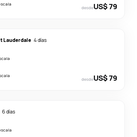
escala
US$ 79
desde
t Lauderdale
4 días
scala
scala
US$ 79
desde
6 días
escala