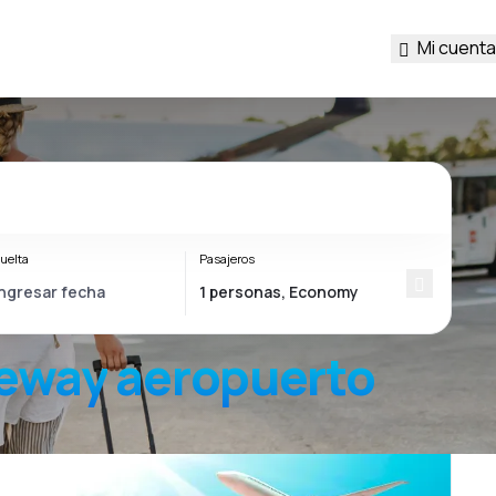
Mi cuenta
uelta
Pasajeros
teway
aeropuerto