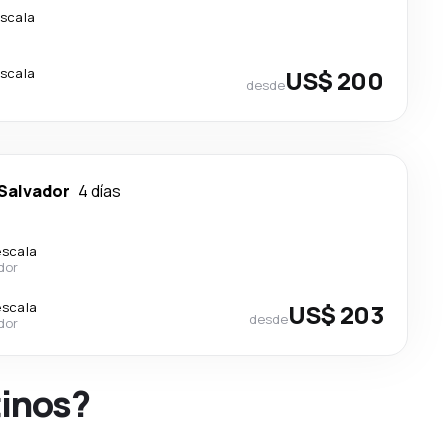
escala
escala
US$ 200
desde
Salvador
4 días
escala
ador
escala
US$ 203
desde
ador
tinos?