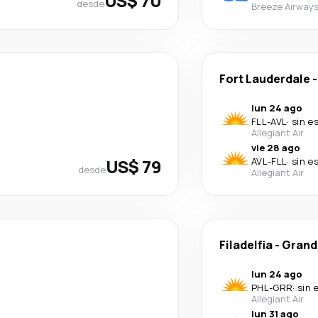
US$ 70
desde
Breeze Airway
Fort Lauderdale
lun 24 ago
FLL
-
AVL
·
sin e
Allegiant Air
vie 28 ago
US$ 79
AVL
-
FLL
·
sin e
desde
Allegiant Air
Filadelfia
-
Grand
lun 24 ago
PHL
-
GRR
·
sin 
Allegiant Air
lun 31 ago