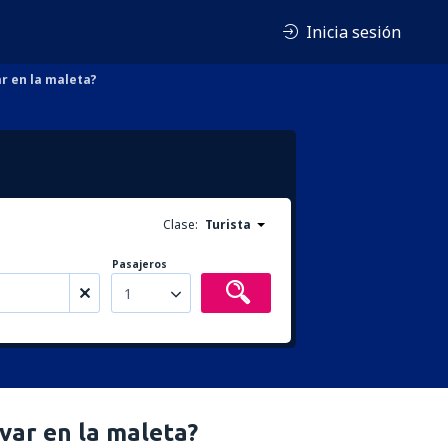
Inicia sesión
ar en la maleta?
Clase:
Turista
Pasajeros
1
var en la maleta?