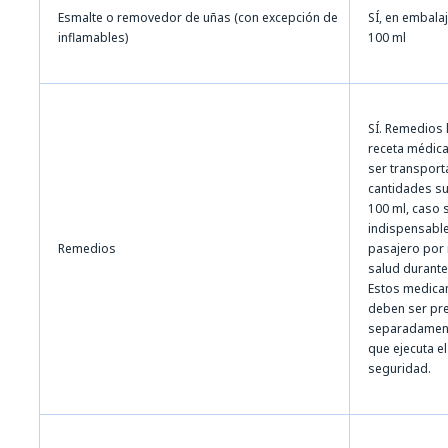
Esmalte o removedor de uñas (con excepción de
SÍ, en embala
inflamables)
100 ml
SÍ. Remedios 
receta médic
ser transpor
cantidades su
100 ml, caso 
indispensable
Remedios
pasajero por
salud durante 
Estos medic
deben ser pr
separadament
que ejecuta el
seguridad.