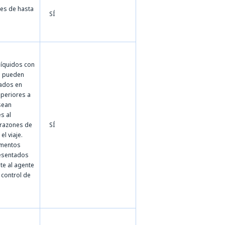
jes de hasta
SÍ
líquidos con
a pueden
tados en
periores a
sean
s al
 razones de
SÍ
el viaje.
amentos
esentados
e al agente
 control de