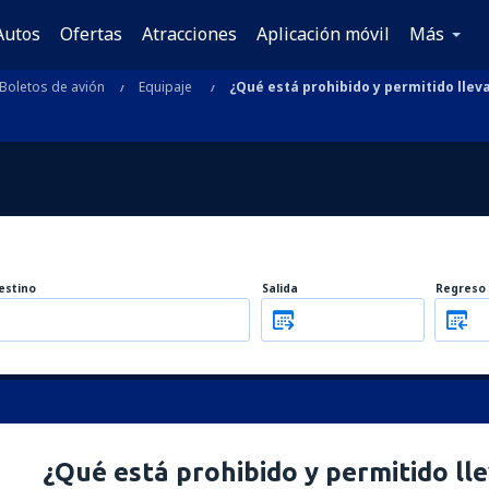
Autos
Ofertas
Atracciones
Aplicación móvil
Más
Boletos de avión
Equipaje
¿Qué está prohibido y permitido llev
estino
Salida
Regreso
¿Qué está prohibido y permitido lle