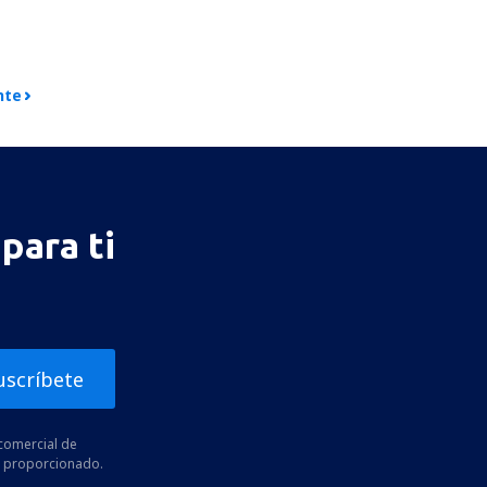
nte
para ti
uscríbete
comercial de
he proporcionado.