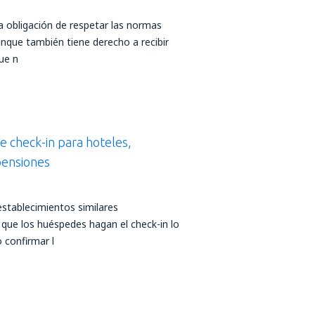
a obligación de respetar las normas
unque también tiene derecho a recibir
ue n
 check-in para hoteles,
pensiones
establecimientos similares
que los huéspedes hagan el check-in lo
o confirmar l