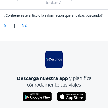
{siteName}.
¿Contiene este artículo la información que andabas buscando?
Sí
No
|
En mi opinión, este artículo:
Es confuso
Contiene información incorrecta
No profundiza en el tema
Es demasiado largo
Descarga nuestra app
y planifica
Enviar
cómodamente tus viajes