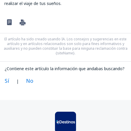
realizar el viaje de tus sueños.
El artículo ha sido creado usando IA. Los consejos y sugerencias en este
artículo y en artículos relacionados son solo para fines informativos y
auxiliares y no pueden constituir la base para ninguna reclamación contra
{siteName}.
¿Contiene este artículo la información que andabas buscando?
Sí
No
|
En mi opinión, este artículo:
Es confuso
Contiene información incorrecta
No profundiza en el tema