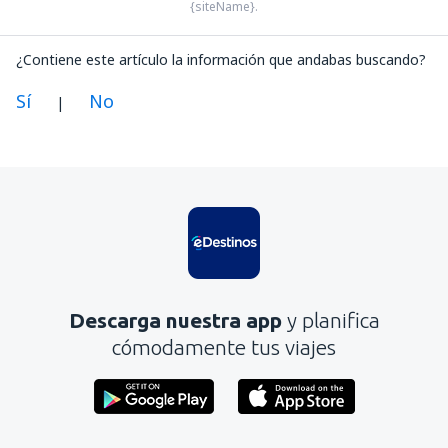
{siteName}.
¿Contiene este artículo la información que andabas buscando?
Sí
No
|
En mi opinión, este artículo:
Es confuso
Contiene información incorrecta
No profundiza en el tema
Es demasiado largo
Descarga nuestra app
y planifica
Enviar
cómodamente tus viajes